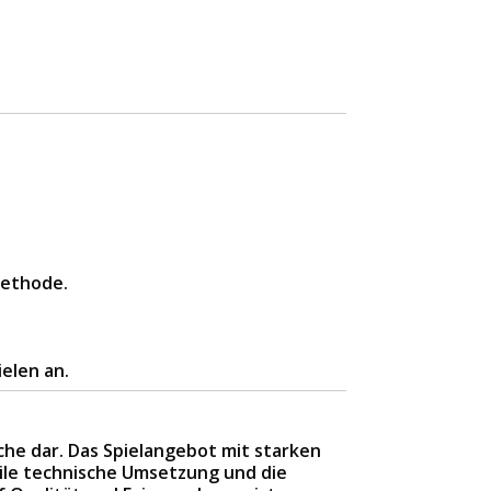
methode.
elen an.
nche dar. Das Spielangebot mit starken
ile technische Umsetzung und die