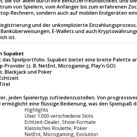
, die vor allem durch ihre Benutzerfreundlichkeit und die
ektrum von Spielern, vom Anfänger bis zum erfahrenen Z
sktop-Rechnern, sondern auch auf mobilen Endgeräten einw
e Registrierung und der unkomplizierte Einzahlungsprozes
 Banküberweisungen, E-Wallets und auch Kryptowährungen
ch ist.
n Supabet
 das Spielportfolio. Supabet bietet eine breite Palette an
Provider (z. B. NetEnt, Microgaming, Play’n GO)
e, Blackjack und Poker
Echtzeit
itel
er, jeden Spielertyp zufriedenzustellen. Von progressiven J
d ermöglicht eine flüssige Bedienung, was den Spielspaß d
Highlights
Über 1.000 verschiedene Slots
Echtzeit-Dealer, Show-Formate
Klassisches Roulette, Poker
NetEnt, Microgaming, Evolution