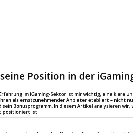
seine Position in der iGami
rfahrung im iGaming-Sektor ist mir wichtig, eine klare u
Jahren als ernstzunehmender Anbieter etabliert – nicht n
 sein Bonusprogramm. In diesem Artikel analysieren wir,
positioniert ist.