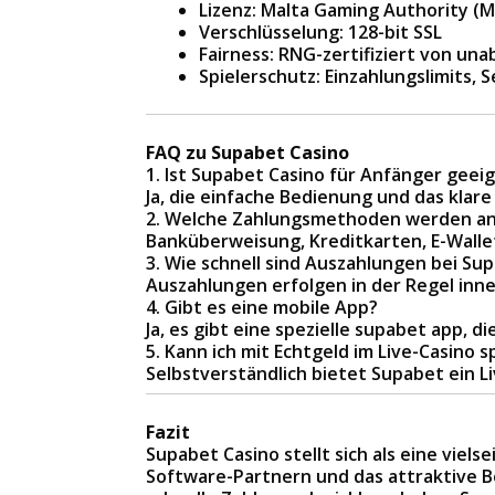
Lizenz: Malta Gaming Authority (
Verschlüsselung: 128-bit SSL
Fairness: RNG-zertifiziert von un
Spielerschutz: Einzahlungslimits, 
FAQ zu Supabet Casino
1. Ist Supabet Casino für Anfänger geei
Ja, die einfache Bedienung und das klar
2. Welche Zahlungsmethoden werden a
Banküberweisung, Kreditkarten, E-Wallets
3. Wie schnell sind Auszahlungen bei Su
Auszahlungen erfolgen in der Regel inn
4. Gibt es eine mobile App?
Ja, es gibt eine spezielle supabet app, 
5. Kann ich mit Echtgeld im Live-Casino s
Selbstverständlich bietet Supabet ein L
Fazit
Supabet Casino stellt sich als eine viel
Software-Partnern und das attraktive B