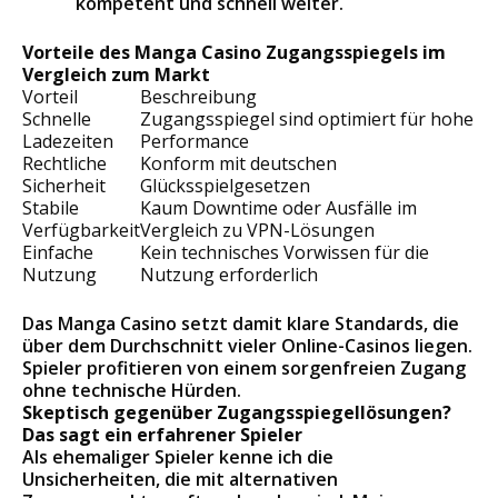
kompetent und schnell weiter.
Vorteile des Manga Casino Zugangsspiegels im
Vergleich zum Markt
Vorteil
Beschreibung
Schnelle
Zugangsspiegel sind optimiert für hohe
Ladezeiten
Performance
Rechtliche
Konform mit deutschen
Sicherheit
Glücksspielgesetzen
Stabile
Kaum Downtime oder Ausfälle im
Verfügbarkeit
Vergleich zu VPN-Lösungen
Einfache
Kein technisches Vorwissen für die
Nutzung
Nutzung erforderlich
Das Manga Casino setzt damit klare Standards, die
über dem Durchschnitt vieler Online-Casinos liegen.
Spieler profitieren von einem sorgenfreien Zugang
ohne technische Hürden.
Skeptisch gegenüber Zugangsspiegellösungen?
Das sagt ein erfahrener Spieler
Als ehemaliger Spieler kenne ich die
Unsicherheiten, die mit alternativen