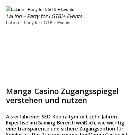
Skip
to
LaLirio – Party for LGTBI+ Events
content
LaLirio – Party for LGTBI+ Events
Manga Casino Zugangsspiegel
verstehen und nutzen
Als erfahrener SEO-Kopiraityer mit zehn Jahren
Expertise im iGaming-Bereich weiß ich, wie wichtig
eine transparente und sichere Zugangsoption für
Spieler ist. Der Zugangsspiegel bei Manga Casino ist