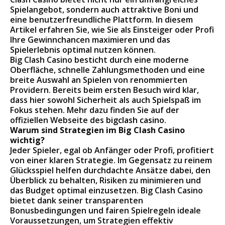
Spielangebot, sondern auch attraktive Boni und
eine benutzerfreundliche Plattform. In diesem
Artikel erfahren Sie, wie Sie als Einsteiger oder Profi
Ihre Gewinnchancen maximieren und das
Spielerlebnis optimal nutzen können.
Big Clash Casino besticht durch eine moderne
Oberfläche, schnelle Zahlungsmethoden und eine
breite Auswahl an Spielen von renommierten
Providern. Bereits beim ersten Besuch wird klar,
dass hier sowohl Sicherheit als auch Spielspaß im
Fokus stehen. Mehr dazu finden Sie auf der
offiziellen Webseite des
bigclash casino
.
Warum sind Strategien im Big Clash Casino
wichtig?
Jeder Spieler, egal ob Anfänger oder Profi, profitiert
von einer klaren Strategie. Im Gegensatz zu reinem
Glücksspiel helfen durchdachte Ansätze dabei, den
Überblick zu behalten, Risiken zu minimieren und
das Budget optimal einzusetzen. Big Clash Casino
bietet dank seiner transparenten
Bonusbedingungen und fairen Spielregeln ideale
Voraussetzungen, um Strategien effektiv