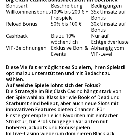
Bonusart
Beschreibung
Bedingungen
Willkommensbonus
100% bis 200 € +
35x Umsatz auf
Freispiele
Bonus
Reload Bonus
50% bis 100 €
30x Umsatz auf
Bonus
Cashback
Bis zu 10%
Nur auf
wöchentlich
Echtgeldverluste
VIP-Belohnungen
Exklusive Boni &
Abhängig vom
Events
VIP-Level
Diese Vielfalt ermöglicht es Spielern, ihren Spielstil
optimal zu unterstützen und mit Bedacht zu
wählen.
Auf welche Spiele lohnt sich der Fokus?
Die Strategie im Big Clash Casino hängt stark von
der Spielwahl ab. Klassiker wie Book of Dead und
Starburst sind beliebt, aber auch neue Slots mit
innovativen Features bieten Chancen. Für
Einsteiger empfehle ich Favoriten mit einfacher
Struktur, für Profis hingegen Varianten mit
höheren Jackpots und Bonusspielen.
Im Live-Casino wiederum dominieren Blackjack,